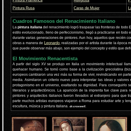
Pintura Flamenca
Religiosa
P
Pintura Rusa
Caras de Mujer
L
Cuadros Famosos del Renacimiento Italiano
La
pintura italiana
del renacimiento logró traspasar las fronteras de todo E
estilo evolucionado, lleno de perfeccionismo, llegó a practicarse en todo 
durante varias generaciones de pintores. Aun hoy, aquellos que recién co
Leonardo
obras a manera de
, realizadas por el artista durante la época 
que puede observar más abajo, son ejemplo del concepto y estilo que defin
El Movimiento Renacentista
A partir del siglo XV se produjo en Italia un movimiento intelectual lla
quehacer humano. Se tomó como base a la civilización grecolatina (bizant
europeos cambiaron una vez más su forma de vivir, revindicando en parte 
media. Asimilaron un criterio nuevo para interpretar las ideas y valores
protagonismo en el universo, exaltando su dignidad. Para conseguirlo se
literarios y arquitectónicos. La aparición de la imprenta fue clave para 
pintores y arquitectos italianos fueron llevados al extranjero para que t
parte muchos artistas europeos viajaron a Roma para estudiar arte y len
escultura, música y pintura italiana.
dr.croxwell
.