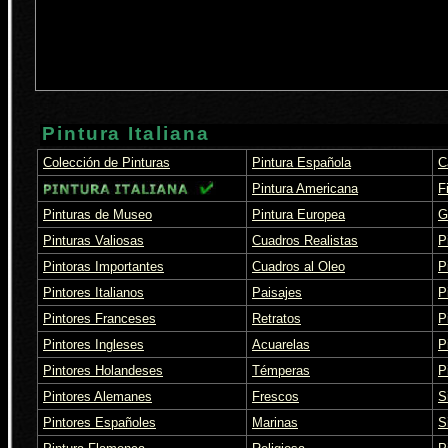
Pintura Italiana
Colección de Pinturas
Pintura Española
C
Pintura Americana
F
Pinturas de Museo
Pintura Europea
G
Pinturas Valiosas
Cuadros Realistas
P
Pintoras Importantes
Cuadros al Oleo
P
Pintores Italianos
Paisajes
P
Pintores Franceses
Retratos
P
Pintores Ingleses
Acuarelas
P
Pintores Holandeses
Témperas
P
Pintores Alemanes
Frescos
S
Pintores Españoles
Marinas
S