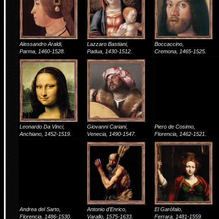
Alessandro Araldi,
Lazzaro Bastiani,
Boccaccino,
Parma, 1460-1528.
Padua, 1430-1512.
Cremona, 1465-1525.
Leonardo Da Vinci,
Giovanni Cariani,
Piero de Cosimo,
Anchiano, 1452-1519.
Venecia, 1490-1547.
Florencia, 1462-1521.
Andrea del Sarto,
Antonio d'Enrico,
El Garófalo,
Florencia, 1486-1530.
Varallo, 1575-1633.
Ferrara, 1481-1559.