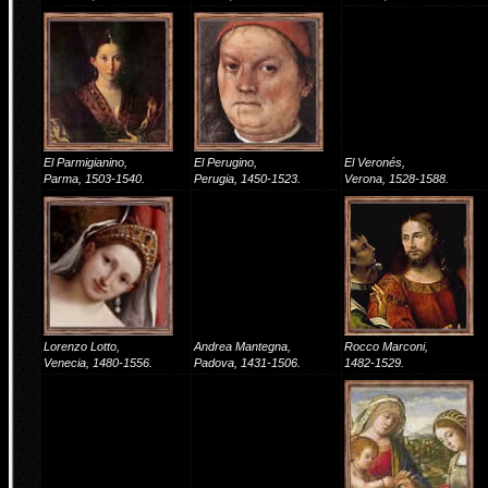
El Parmigianino,
El Perugino,
El Veronés,
Parma, 1503-1540.
Perugia, 1450-1523.
Verona, 1528-1588.
Lorenzo Lotto,
Andrea Mantegna,
Rocco Marconi,
Venecia, 1480-1556.
Padova, 1431-1506.
1482-1529.