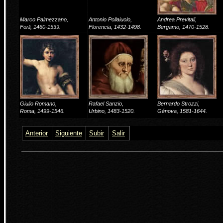
Marco Palmezzano,
Antonio Pollaiuolo,
Andrea Previtali,
Forli, 1460-1539.
Florencia, 1432-1498.
Bergamo, 1470-1528.
Giulio Romano,
Rafael Sanzio,
Bernardo Strozzi,
Roma, 1499-1546.
Urbino, 1483-1520.
Génova, 1581-1644.
Anterior
Siguiente
Subir
Salir