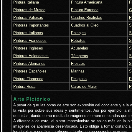
Pintura Italiana
Pintura Americana
F
Pinturas de Museo
Pintura Europea
G
Pinturas Valiosas
Cuadros Realistas
P
Pintoras Importantes
Cuadros al Oleo
S
Pintores Italianos
Paisajes
S
Pintores Franceses
Retratos
S
Pintores Ingleses
Acuarelas
S
Pintores Holandeses
Témperas
S
Pintores Alemanes
Frescos
S
Pintores Españoles
Marinas
S
Pintura Flamenca
Religiosa
P
Pintura Rusa
Caras de Mujer
P
Arte Pictórico
A pesar de que las obras de arte son expresión del conciente y a la ve
la vista por sobre sus ideas y sentimientos. Así por ejemplo, a 
definidas, dando como resultado imágenes siempre enfocadas que invi
A diferencia de esto, el pintor impresionista se aplica más en la p
imágenes de apariencia desenfocada. Esto obliga a tomar distancia
los detalles y nos lleva a observar la obra como conjunto.
dr.croxwell.